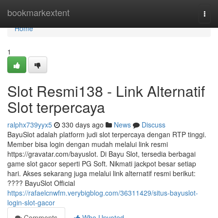
Home
bookmarkextent
Togg
navi
Home
1
Slot Resmi138 - Link Alternatif
Slot terpercaya
ralphx739yyx5
330 days ago
News
Discuss
BayuSlot adalah platform judi slot terpercaya dengan RTP tinggi.
Member bisa login dengan mudah melalui link resmi
https://gravatar.com/bayuslot. Di Bayu Slot, tersedia berbagai
game slot gacor seperti PG Soft. Nikmati jackpot besar setiap
hari. Akses sekarang juga melalui link alternatif resmi berikut:
???? BayuSlot Official
https://rafaelcnwfm.verybigblog.com/36311429/situs-bayuslot-
login-slot-gacor
Comments
Who Upvoted