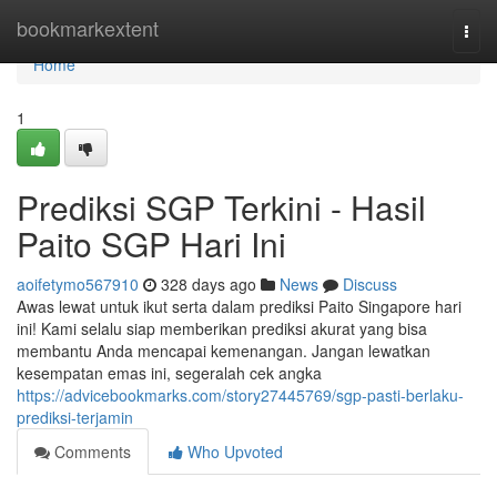
Home
bookmarkextent
Togg
navi
Home
1
Prediksi SGP Terkini - Hasil
Paito SGP Hari Ini
aoifetymo567910
328 days ago
News
Discuss
Awas lewat untuk ikut serta dalam prediksi Paito Singapore hari
ini! Kami selalu siap memberikan prediksi akurat yang bisa
membantu Anda mencapai kemenangan. Jangan lewatkan
kesempatan emas ini, segeralah cek angka
https://advicebookmarks.com/story27445769/sgp-pasti-berlaku-
prediksi-terjamin
Comments
Who Upvoted