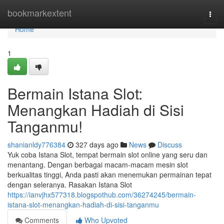
Home
bookmarkextent
Togg
navi
Home
1
Bermain Istana Slot:
Menangkan Hadiah di Sisi
Tanganmu!
shanianldy776384
327 days ago
News
Discuss
Yuk coba Istana Slot, tempat bermain slot online yang seru dan
menantang. Dengan berbagai macam-macam mesin slot
berkualitas tinggi, Anda pasti akan menemukan permainan tepat
dengan seleranya. Rasakan Istana Slot
https://ianvjhx577318.blogspothub.com/36274245/bermain-
istana-slot-menangkan-hadiah-di-sisi-tanganmu
Comments
Who Upvoted