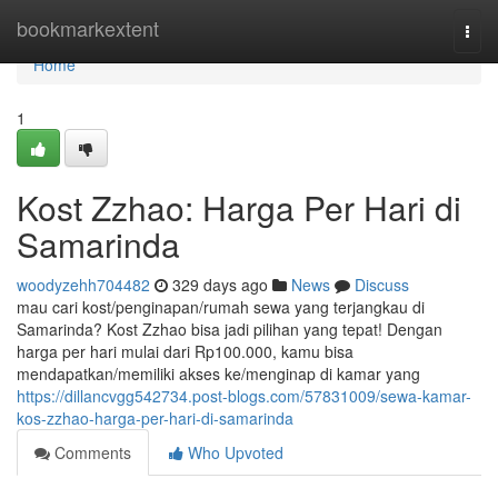
Home
bookmarkextent
Togg
navi
Home
1
Kost Zzhao: Harga Per Hari di
Samarinda
woodyzehh704482
329 days ago
News
Discuss
mau cari kost/penginapan/rumah sewa yang terjangkau di
Samarinda? Kost Zzhao bisa jadi pilihan yang tepat! Dengan
harga per hari mulai dari Rp100.000, kamu bisa
mendapatkan/memiliki akses ke/menginap di kamar yang
https://dillancvgg542734.post-blogs.com/57831009/sewa-kamar-
kos-zzhao-harga-per-hari-di-samarinda
Comments
Who Upvoted