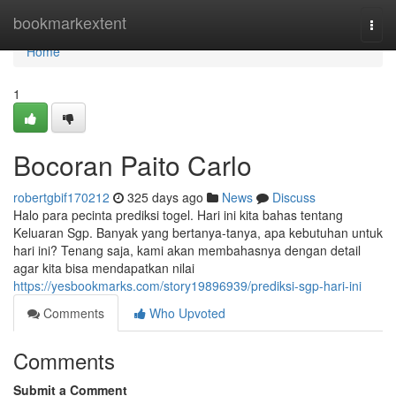
Home
bookmarkextent
Togg
navi
Home
1
Bocoran Paito Carlo
robertgbif170212
325 days ago
News
Discuss
Halo para pecinta prediksi togel. Hari ini kita bahas tentang
Keluaran Sgp. Banyak yang bertanya-tanya, apa kebutuhan untuk
hari ini? Tenang saja, kami akan membahasnya dengan detail
agar kita bisa mendapatkan nilai
https://yesbookmarks.com/story19896939/prediksi-sgp-hari-ini
Comments
Who Upvoted
Comments
Submit a Comment