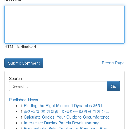
HTML is disabled
Report Page
Search
Go
Published News
1
Finding the Right Microsoft Dynamics 365 Im...
1
슴가성형 후 관리법 : 아름다운 라인을 위한 완...
1
Calculate Circles: Your Guide to Circumference
1
Interactive Display Panels Revolutionizing ...
1
Fortunabola: Buku Total untuk Pengguna Baru