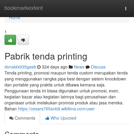
Home
bookmarkextent
Togg
navi
Home
1
Pabrik tenda printing
donaldx935gas8
324 days ago
News
Discuss
Tenda printing, promosi maupun tenda custom merupakan tenda
yang menggunakan rangka pipa besi dengan sistem knockdown
dan portable yang praktis untuk dibawa kemana saja.
Penggunaan tenda ini biasa digunakan untuk promosi, even,
kegiatan bazar atau kegiatan lainnya bagi perusahaan dan
organisasi untuk melakukan promosi produk atau jasa mereka.
Bahan
https://cesars765anb9.wikilima.com/user
Comments
Who Upvoted
Comments