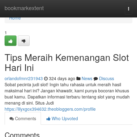
Home
bookmarkextent
Togg
navi
Home
1
Tips Meraih Kemenangan Slot
Hari Ini
orlandofmnr231943
324 days ago
News
Discuss
Sobat pecinta judi slot! Ingin tahu rahasia untuk meraih hasil
maksimal hari ini? Jangan khawatir, kami punya bocoran khusus
buat kamu. Dapatkan informasi terbaru tentang slot yang mudah
menang di sini. Situs Judi
https://lilyxgox394632.theobloggers.com/profile
Comments
Who Upvoted
Comments