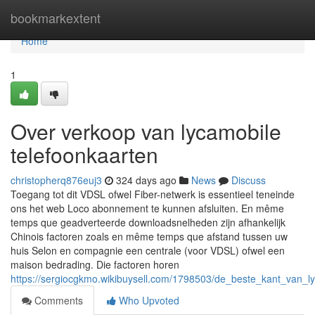
Home
bookmarkextent
Home
1
Over verkoop van lycamobile
telefoonkaarten
christopherq876euj3
324 days ago
News
Discuss
Toegang tot dit VDSL ofwel Fiber-netwerk is essentieel teneinde
ons het web Loco abonnement te kunnen afsluiten. En même
temps que geadverteerde downloadsnelheden zijn afhankelijk
Chinois factoren zoals en même temps que afstand tussen uw
huis Selon en compagnie een centrale (voor VDSL) ofwel een
maison bedrading. Die factoren horen
https://sergiocgkmo.wikibuysell.com/1798503/de_beste_kant_van
Comments
Who Upvoted