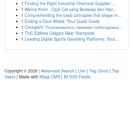
1
Finding the Right Industrial Chemical Supplier:...
1
Warna Krem : Opsi Cat yang Berkelas dan Han...
1
Comprehending the basic principles that shape m...
1
Ending a Gout Attack: Your Quick Guide
1
OmeglatV: Познакомьтесь свежими собеседника...
1
THC Edibles Calgary Near Stampede
1
Leading Digital Sports Gambling Platforms: Your...
Copyright © 2026 |
Advanced Search
|
Live
|
Tag Cloud
|
Top
Users
| Made with
Kliqqi CMS
|
All RSS Feeds