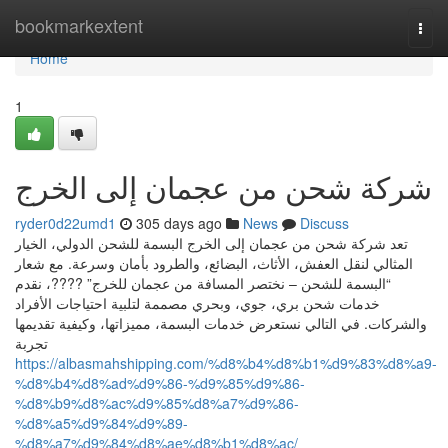
Home
bookmarkextent
Togg
navi
Home
1
شركة شحن من عجمان إلى الخرج
ryder0d22umd1
305 days ago
News
Discuss
تعد شركة شحن من عجمان إلى الخرج البسمة للشحن الدولي، الخيار
المثالي لنقل العفش، الأثاث، البضائع، والطرود بأمان وسرعة. مع شعار
“البسمة للشحن – نختصر المسافة من عجمان للخرج” ????، نقدم
خدمات شحن بري، جوي، وبحري مصممة لتلبية احتياجات الأفراد
والشركات. في التالي نستعرض خدمات البسمة، مميزاتها، وكيفية تقديمها
تجربة
https://albasmahshipping.com/%d8%b4%d8%b1%d9%83%d8%a9-
%d8%b4%d8%ad%d9%86-%d9%85%d9%86-
%d8%b9%d8%ac%d9%85%d8%a7%d9%86-
%d8%a5%d9%84%d9%89-
%d8%a7%d9%84%d8%ae%d8%b1%d8%ac/