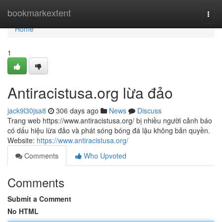
Home
bookmarkextent
Togg
navi
Home
1
Antiracistusa.org lừa đảo
jack9l30jsa8
306 days ago
News
Discuss
Trang web https://www.antiracistusa.org/ bị nhiều người cảnh báo
có dấu hiệu lừa đảo và phát sóng bóng đá lậu không bản quyền.
Website:
https://www.antiracistusa.org/
Comments
Who Upvoted
Comments
Submit a Comment
No HTML