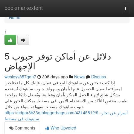
Home
bookmarkextent
Togg
navi
Home
1
5 دلائل عن أماكن توفر حبوب
الإجهاض
wesleyv357qon7
308 days ago
News
Discuss
إذا كنتِ تبحثين عن سايتوتك للبيع في عمان، فإليكِ كل ما تحتاجين
لمعرفته لضمان الحصول عليها بأمان وسهولة. حبوب سايتوتك تُستخدم
بشكل شائع لإنهاء الحمل المبكر بأمان وفعالية، ويُفضل دائمًا مراجعة
طبيب مختص للتأكد من الاستخدام الآمن. في مسقط، يمكنكِ العثور على
حبوب سايتوتك مسقط بسهولة، سواء من خلال
https://edgar3b33q.bloggerbags.com/43145812/9-أسرار-عن-تجار-
سايتوتك-في-مسقط
Comments
Who Upvoted