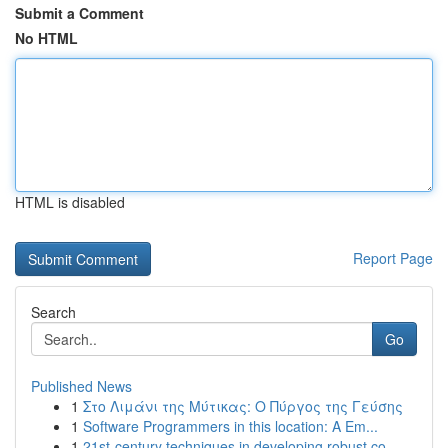
Submit a Comment
No HTML
HTML is disabled
Report Page
Search
Go
Published News
1
Στο Λιμάνι της Μύτικας: Ο Πύργος της Γεύσης
1
Software Programmers in this location: A Em...
1
21st-century techniques in developing robust co...