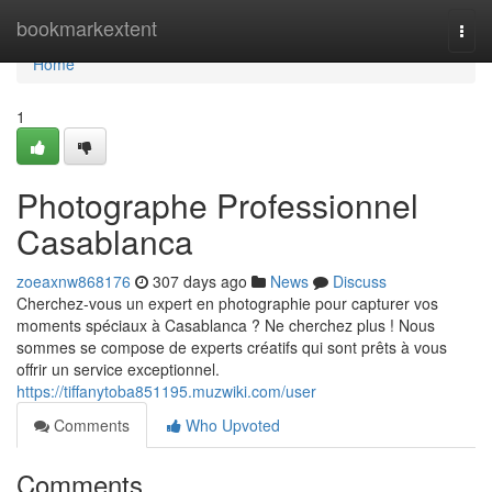
Home
bookmarkextent
Togg
navi
Home
1
Photographe Professionnel
Casablanca
zoeaxnw868176
307 days ago
News
Discuss
Cherchez-vous un expert en photographie pour capturer vos
moments spéciaux à Casablanca ? Ne cherchez plus ! Nous
sommes se compose de experts créatifs qui sont prêts à vous
offrir un service exceptionnel.
https://tiffanytoba851195.muzwiki.com/user
Comments
Who Upvoted
Comments