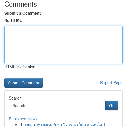
Comments
Submit a Comment
No HTML
HTML is disabled
Report Page
Search
Go
Published News
1
hengplay เฮงเพลย์: บทวิจารณ์ เว็บมวยออนไลน์ ...