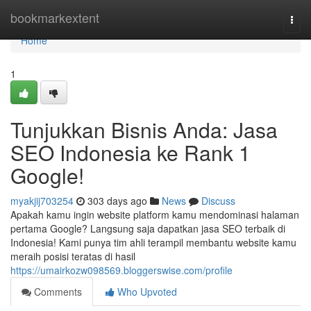
Home
bookmarkextent
Togg
navi
Home
1
Tunjukkan Bisnis Anda: Jasa
SEO Indonesia ke Rank 1
Google!
myakjij703254
303 days ago
News
Discuss
Apakah kamu ingin website platform kamu mendominasi halaman
pertama Google? Langsung saja dapatkan jasa SEO terbaik di
Indonesia! Kami punya tim ahli terampil membantu website kamu
meraih posisi teratas di hasil
https://umairkozw098569.bloggerswise.com/profile
Comments
Who Upvoted