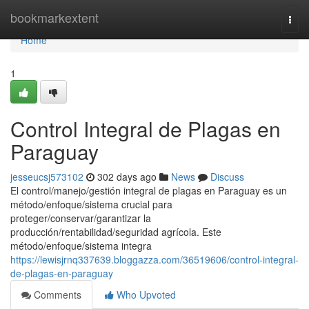
Home
bookmarkextent
Togg
navi
Home
1
Control Integral de Plagas en
Paraguay
jesseucsj573102
302 days ago
News
Discuss
El control/manejo/gestión integral de plagas en Paraguay es un
método/enfoque/sistema crucial para
proteger/conservar/garantizar la
producción/rentabilidad/seguridad agrícola. Este
método/enfoque/sistema integra
https://lewisjrnq337639.bloggazza.com/36519606/control-integral-
de-plagas-en-paraguay
Comments
Who Upvoted