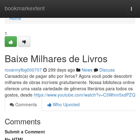
Home
bookmarkextent
Togg
navi
Home
1
Baixe Milhares de Livros
roxannyfbg000707
299 days ago
News
Discuss
Cansado(a) de pagar alto por livros? Agora você pode descobrir
milhares de obras incríveis gratuitamente. Nossa biblioteca online
oferece uma vasta variedade de gêneros literários para todos os
gostos, desde
https://www.youtube.com/watch?v=C3Wmn5xdPZQ
Comments
Who Upvoted
Comments
Submit a Comment
No HTML