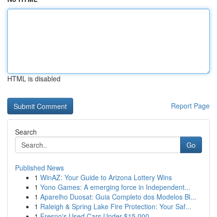
HTML is disabled
Report Page
Search
Go
Published News
1
WinAZ: Your Guide to Arizona Lottery Wins
1
Yono Games: A emerging force in Independent...
1
Aparelho Duosat: Guia Completo dos Modelos Bl...
1
Raleigh & Spring Lake Fire Protection: Your Saf...
1
Fresno's Used Cars Under $15,000