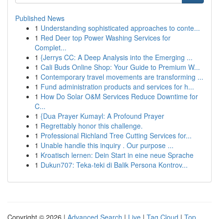
Published News
1
Understanding sophisticated approaches to conte...
1
Red Deer top Power Washing Services for
Complet...
1
{Jerrys CC: A Deep Analysis into the Emerging ...
1
Cali Buds Online Shop: Your Guide to Premium W...
1
Contemporary travel movements are transforming ...
1
Fund administration products and services for h...
1
How Do Solar O&M Services Reduce Downtime for
C...
1
{Dua Prayer Kumayl: A Profound Prayer
1
Regrettably honor this challenge.
1
Professional Richland Tree Cutting Services for...
1
Unable handle this inquiry . Our purpose ...
1
Kroatisch lernen: Dein Start in eine neue Sprache
1
Dukun707: Teka-teki di Balik Persona Kontrov...
Copyright © 2026 |
Advanced Search
|
Live
|
Tag Cloud
|
Top