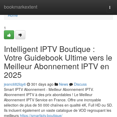
Home
bookmarkextent
Togg
navi
Home
1
Intelligent IPTV Boutique :
Votre Guidebook Ultime vers le
Meilleur Abonnement IPTV en
2025
jeanc682lqy6
301 days ago
News
Discuss
Smart IPTV Abonnement - Meilleur Abonnement IPTV.
Abonnement IPTV à des prix abordables ! Le Meilleur
Abonnement IPTV Service en France. Offre une incroyable
sélection de plus de 50 000 chaînes en qualité 4K, Full HD ou SD.
Ils incluent également un vaste catalogue de VOD regroupant les
meilleurs
https://smartiptv.boutique/