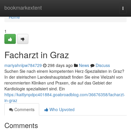
Home
bookmarkextent
Togg
navi
Home
1
Facharzt in Graz
mariyahnlpw784729
298 days ago
News
Discuss
Suchen Sie nach einem kompetenten Herz-Spezialisten in Graz?
In der steirischen Landeshauptstadt finden Sie eine Vielzahl von
renommierten Kliniken und Praxen, die auf das Gebiet der
Kardiologie spezialisiert sind. Ein
https://kaitlynpdpc401884.goabroadblog.com/36676358/facharzt-
in-graz
Comments
Who Upvoted
Comments