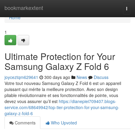
Home
bookmarkextent
Togg
navi
Home
1
Ultimate Protection for Your
Samsung Galaxy Z Fold 6
joyceztqm629641
300 days ago
News
Discuss
Votre tout nouveau Samsung Galaxy Z Fold 6 est un appareil
puissant qui mérite la meilleure protection. Avec son design
pliable révolutionnaire et ses fonctionnalités de pointe, vous
devez vous assurer qu’il est
https://dianepiei709407.blogs-
service.com/68649942/top-tier-protection-for-your-samsung-
galaxy-z-fold-6
Comments
Who Upvoted