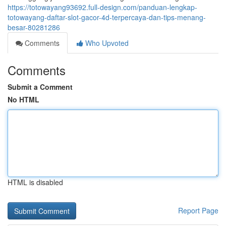
https://totowayang93692.full-design.com/panduan-lengkap-
totowayang-daftar-slot-gacor-4d-terpercaya-dan-tips-menang-
besar-80281286
Comments
Who Upvoted
Comments
Submit a Comment
No HTML
HTML is disabled
Report Page