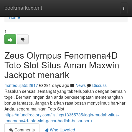
Home
bookmarkextent
Togg
navi
Home
1
Zeus Olympus Fenomena4D
Toto Slot Situs Aman Maxwin
Jackpot menarik
matteouija552617
291 days ago
News
Discuss
Rasakan sensasi semangat yang tak terlupakan dengan bermain
togel. Bermain ringan dan anda berkesempatan memenangkan
bonus fantastis. Jangan biarkan rasa bosan menyelimuti hari-hari
Anda, segera mainkan Toto Slot
https://afundirectory.com/listings13355735/login-mudah-situs-
fenomena4d-toto-slot-gacor-hadiah-besar-seru
Comments
Who Upvoted