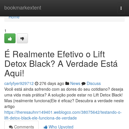
Home
bookmarkextent
Togg
navi
Home
1
É Realmente Efetivo o Lift
Detox Black? A Verdade Está
Aqui!
carlyfyer929712
276 days ago
News
Discuss
Você está ainda sofrendo com as dores do seu cotidiano? deseja
uma vida mais prática? A solução pode estar no Lift Detox Black!
Mas {realmente funciona|Ele é eficaz? Descubra a verdade neste
artigo
https://theresauhnr149401.weblogco.com/38075642/testando-o-
lift-detox-black-ele-funciona-de-verdade
Comments
Who Upvoted