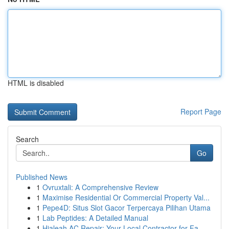
HTML is disabled
Report Page
Search
Go
Published News
1
Ovruxtali: A Comprehensive Review
1
Maximise Residential Or Commercial Property Val...
1
Pepe4D: Situs Slot Gacor Terpercaya Pilihan Utama
1
Lab Peptides: A Detailed Manual
1
Hialeah AC Repair: Your Local Contractor for Fa...