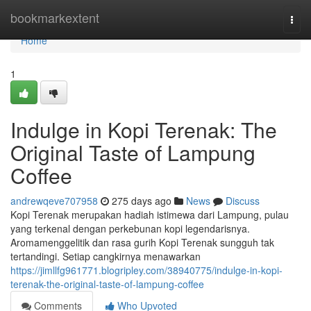
Home
bookmarkextent
Togg
navi
Home
1
Indulge in Kopi Terenak: The
Original Taste of Lampung
Coffee
andrewqeve707958
275 days ago
News
Discuss
Kopi Terenak merupakan hadiah istimewa dari Lampung, pulau
yang terkenal dengan perkebunan kopi legendarisnya.
Aromamenggelitik dan rasa gurih Kopi Terenak sungguh tak
tertandingi. Setiap cangkirnya menawarkan
https://jimllfg961771.blogripley.com/38940775/indulge-in-kopi-
terenak-the-original-taste-of-lampung-coffee
Comments
Who Upvoted