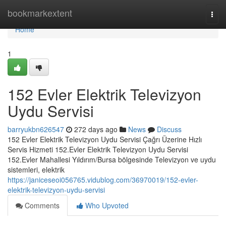
Home
bookmarkextent
Togg
navi
Home
1
152 Evler Elektrik Televizyon
Uydu Servisi
barryukbn626547
272 days ago
News
Discuss
152 Evler Elektrik Televizyon Uydu Servisi Çağrı Üzerine Hızlı
Servis Hizmeti 152.Evler Elektrik Televizyon Uydu Servisi
152.Evler Mahallesi Yıldırım/Bursa bölgesinde Televizyon ve uydu
sistemleri, elektrik
https://janiceseoi056765.vidublog.com/36970019/152-evler-
elektrik-televizyon-uydu-servisi
Comments
Who Upvoted