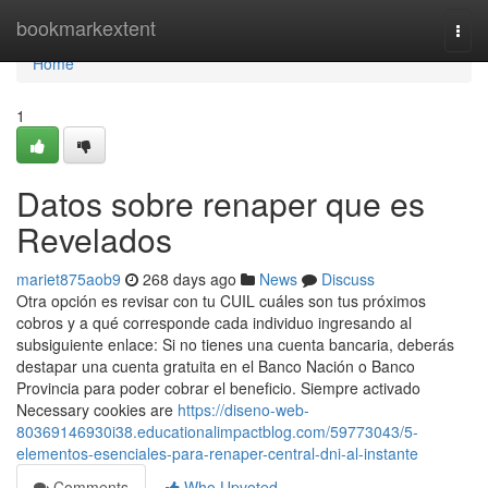
Home
bookmarkextent
Togg
navi
Home
1
Datos sobre renaper que es
Revelados
mariet875aob9
268 days ago
News
Discuss
Otra opción es revisar con tu CUIL cuáles son tus próximos
cobros y a qué corresponde cada individuo ingresando al
subsiguiente enlace: Si no​ tienes una cuenta bancaria, deberás
destapar una cuenta ​gratuita en el Banco Nación o Banco
Provincia para poder cobrar el beneficio. Siempre activado
Necessary cookies are
https://diseno-web-
80369146930i38.educationalimpactblog.com/59773043/5-
elementos-esenciales-para-renaper-central-dni-al-instante
Comments
Who Upvoted