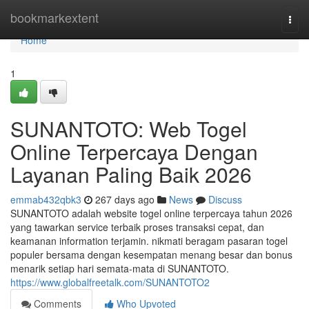
Home
bookmarkextent
Togg
navi
Home
1
SUNANTOTO: Web Togel
Online Terpercaya Dengan
Layanan Paling Baik 2026
emmab432qbk3
267 days ago
News
Discuss
SUNANTOTO adalah website togel online terpercaya tahun 2026
yang tawarkan service terbaik proses transaksi cepat, dan
keamanan information terjamin. nikmati beragam pasaran togel
populer bersama dengan kesempatan menang besar dan bonus
menarik setiap hari semata-mata di SUNANTOTO.
https://www.globalfreetalk.com/SUNANTOTO2
Comments
Who Upvoted