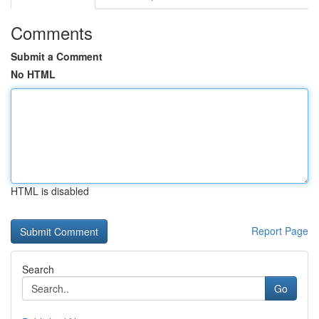
Comments
Submit a Comment
No HTML
HTML is disabled
Report Page
Search
Go