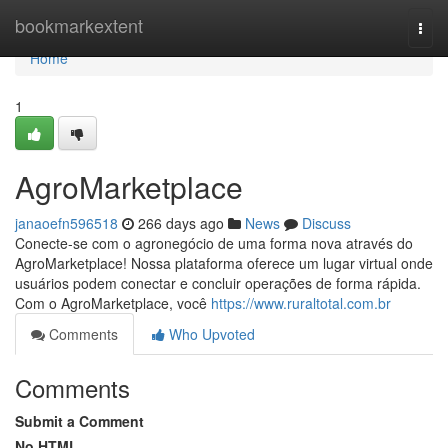
Home
bookmarkextent
Togg
navi
Home
1
AgroMarketplace
janaoefn596518
266 days ago
News
Discuss
Conecte-se com o agronegócio de uma forma nova através do
AgroMarketplace! Nossa plataforma oferece um lugar virtual onde
usuários podem conectar e concluir operações de forma rápida.
Com o AgroMarketplace, você
https://www.ruraltotal.com.br
Comments
Who Upvoted
Comments
Submit a Comment
No HTML