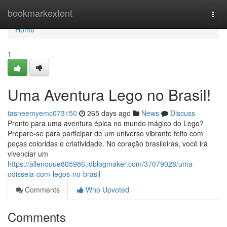
Home
bookmarkextent
Togg
navi
Home
1
Uma Aventura Lego no Brasil!
tasneemyemc073150
265 days ago
News
Discuss
Pronto para uma aventura épica no mundo mágico do Lego?
Prepare-se para participar de um universo vibrante feito com
peças coloridas e criatividade. No coração brasileiras, você irá
vivenciar um
https://allenouue805986.idblogmaker.com/37079028/uma-
odisseia-com-legos-no-brasil
Comments
Who Upvoted
Comments