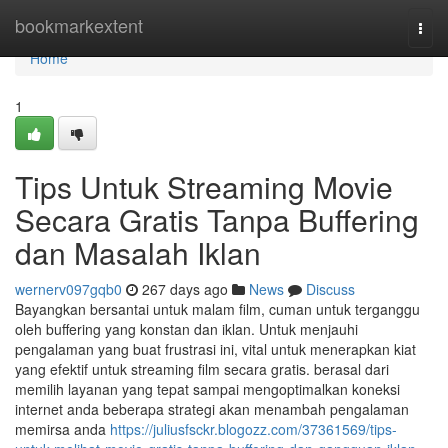
Home
bookmarkextent
Togg
navi
Home
1
Tips Untuk Streaming Movie
Secara Gratis Tanpa Buffering
dan Masalah Iklan
wernerv097gqb0
267 days ago
News
Discuss
Bayangkan bersantai untuk malam film, cuman untuk terganggu
oleh buffering yang konstan dan iklan. Untuk menjauhi
pengalaman yang buat frustrasi ini, vital untuk menerapkan kiat
yang efektif untuk streaming film secara gratis. berasal dari
memilih layanan yang tepat sampai mengoptimalkan koneksi
internet anda beberapa strategi akan menambah pengalaman
memirsa anda
https://juliusfsckr.blogozz.com/37361569/tips-