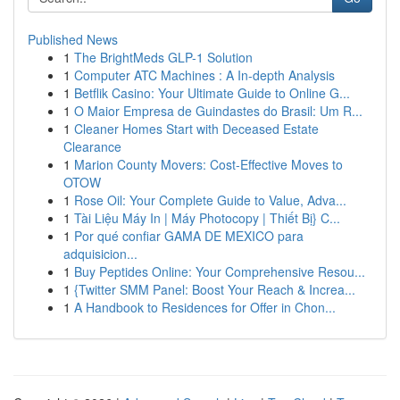
Published News
1
The BrightMeds GLP-1 Solution
1
Computer ATC Machines : A In-depth Analysis
1
Betflik Casino: Your Ultimate Guide to Online G...
1
O Maior Empresa de Guindastes do Brasil: Um R...
1
Cleaner Homes Start with Deceased Estate
Clearance
1
Marion County Movers: Cost-Effective Moves to
OTOW
1
Rose Oil: Your Complete Guide to Value, Adva...
1
Tài Liệu Máy In | Máy Photocopy | Thiết Bị} C...
1
Por qué confiar GAMA DE MEXICO para
adquisicion...
1
Buy Peptides Online: Your Comprehensive Resou...
1
{Twitter SMM Panel: Boost Your Reach & Increa...
1
A Handbook to Residences for Offer in Chon...