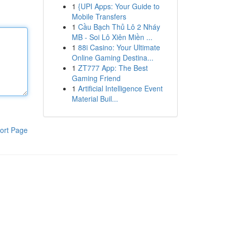
1
{UPI Apps: Your Guide to
Mobile Transfers
1
Cầu Bạch Thủ Lô 2 Nháy
MB - Soi Lô Xiên Miền ...
1
88i Casino: Your Ultimate
Online Gaming Destina...
1
ZT777 App: The Best
Gaming Friend
1
Artificial Intelligence Event
Material Buil...
ort Page