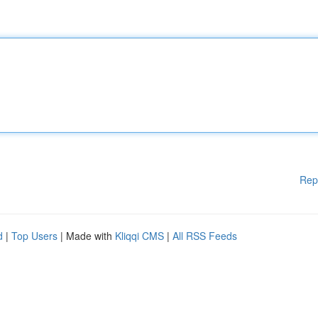
Rep
d
|
Top Users
| Made with
Kliqqi CMS
|
All RSS Feeds