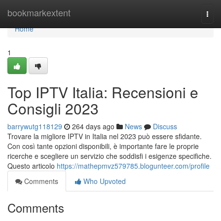
Home
bookmarkextent
Togg
navi
Home
1
Top IPTV Italia: Recensioni e
Consigli 2023
barrywutg118129
264 days ago
News
Discuss
Trovare la migliore IPTV in Italia nel 2023 può essere sfidante.
Con così tante opzioni disponibili, è importante fare le proprie
ricerche e scegliere un servizio che soddisfi i esigenze specifiche.
Questo articolo
https://mathepmvz579785.blogunteer.com/profile
Comments
Who Upvoted
Comments