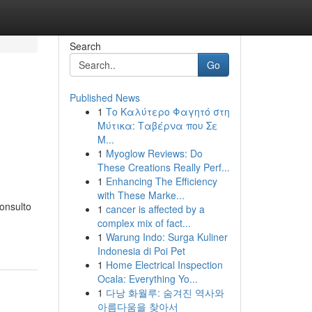
Search
Go
Published News
1
Το Καλύτερο Φαγητό στη
Μύτικα: Ταβέρνα που Σε
Μ...
1
Myoglow Reviews: Do
These Creations Really Perf...
1
Enhancing The Efficiency
with These Marke...
consulto
1
cancer is affected by a
complex mix of fact...
1
Warung Indo: Surga Kuliner
Indonesia di Poi Pet
1
Home Electrical Inspection
Ocala: Everything Yo...
1
다낭 화월루: 숨겨진 역사와
아름다움을 찾아서