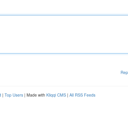
Rep
d
|
Top Users
| Made with
Kliqqi CMS
|
All RSS Feeds