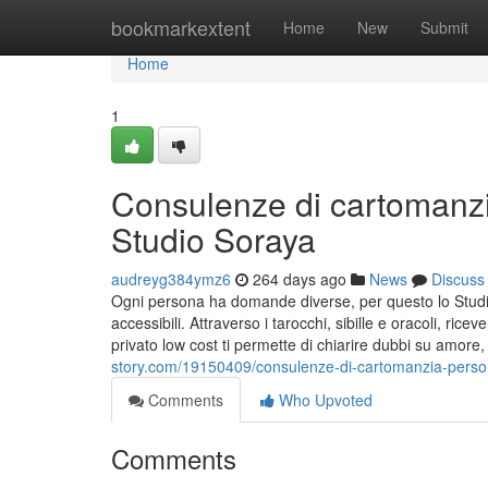
Home
bookmarkextent
Home
New
Submit
Home
1
Consulenze di cartomanzi
Studio Soraya
audreyg384ymz6
264 days ago
News
Discuss
Ogni persona ha domande diverse, per questo lo Studi
accessibili. Attraverso i tarocchi, sibille e oracoli, ric
privato low cost ti permette di chiarire dubbi su amore, 
story.com/19150409/consulenze-di-cartomanzia-person
Comments
Who Upvoted
Comments