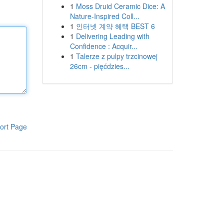
1
Moss Druid Ceramic Dice: A
Nature-Inspired Coll...
1
인터넷 계약 혜택 BEST 6
1
Delivering Leading with
Confidence : Acquir...
1
Talerze z pulpy trzcinowej
26cm - pięćdzies...
ort Page