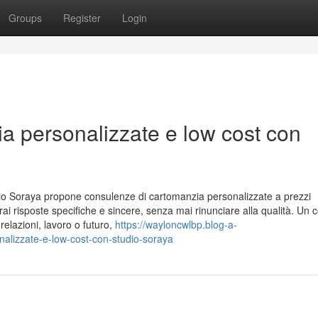
Groups
Register
Login
a personalizzate e low cost con
o Soraya propone consulenze di cartomanzia personalizzate a prezzi
everai risposte specifiche e sincere, senza mai rinunciare alla qualità. Un 
relazioni, lavoro o futuro,
https://wayloncwlbp.blog-a-
alizzate-e-low-cost-con-studio-soraya