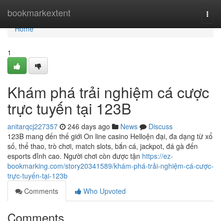
Home
bookmarkextent
Togg
navi
Home
1
Khám phá trải nghiệm cá cược
trực tuyến tại 123B
anitarqcj227357
246 days ago
News
Discuss
123B mang đến thế giới On line casino Helloện đại, đa dạng từ xổ
số, thể thao, trò chơi, match slots, bắn cá, jackpot, đá gà đến
esports đỉnh cao. Người chơi còn được tận
https://ez-
bookmarking.com/story20341589/khám-phá-trải-nghiệm-cá-cược-
trực-tuyến-tại-123b
Comments
Who Upvoted
Comments