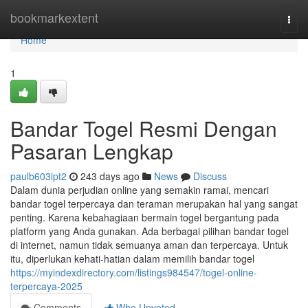
Home
bookmarkextent
Togg
navi
Home
1
Bandar Togel Resmi Dengan
Pasaran Lengkap
paulb603lpt2
243 days ago
News
Discuss
Dalam dunia perjudian online yang semakin ramai, mencari
bandar togel terpercaya dan teraman merupakan hal yang sangat
penting. Karena kebahagiaan bermain togel bergantung pada
platform yang Anda gunakan. Ada berbagai pilihan bandar togel
di internet, namun tidak semuanya aman dan terpercaya. Untuk
itu, diperlukan kehati-hatian dalam memilih bandar togel
https://myindexdirectory.com/listings984547/togel-online-
terpercaya-2025
Comments
Who Upvoted