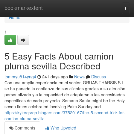
Home
bookmarkextent
Togg
navi
Home
1
5 Easy Facts About camion
pluma sevilla Described
tommyu814yng4
241 days ago
News
Discuss
Con una amplia experiencia en el sector, GRUAS THARSIS S.L.
se ha ganado la confianza de sus clientes gracias a su atención
personalizada y a la capacidad de adaptarse a las necesidades
específicas de cada proyecto. Semana Santa might be the Holy
seven times celebrated involving Palm Sunday and
https://kylerqsrqo.blogars.com/37520167/the-5-second-trick-for-
camion-pluma-sevilla
Comments
Who Upvoted