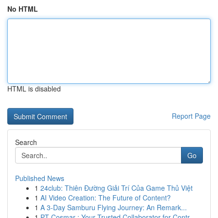
No HTML
HTML is disabled
Report Page
Search
Go
Published News
1
24club: Thiên Đường Giải Trí Của Game Thủ Việt
1
AI Video Creation: The Future of Content?
1
A 3-Day Samburu Flying Journey: An Remark...
1
PT Cosmar : Your Trusted Collaborator for Contr...