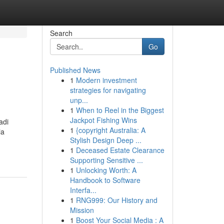
Search
Go
Published News
1
Modern investment
strategies for navigating
unp...
1
When to Reel in the Biggest
Jackpot Fishing Wins
adi
1
{copyright Australia: A
ia
Stylish Design Deep ...
1
Deceased Estate Clearance
Supporting Sensitive ...
1
Unlocking Worth: A
Handbook to Software
Interfa...
1
RNG999: Our History and
Mission
1
Boost Your Social Media : A