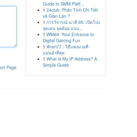
Guide to SMM Platf...
1
24club: Phân Tích Chi Tiết
và Gian Lận ?
1
การวิจารณ์ นาคี 65: เปิดโปง
จุดเด่น จุดด้อย แบบ...
1
WM69: Your Entrance to
Digital Gaming Fun
1
พักยก77 : วิธีแทงมวยที่
แม่นยำที่สุด
1
What Is My IP Address? A
Simple Guide
ort Page