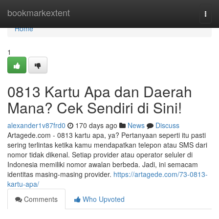
Home
bookmarkextent
Togg
navi
Home
1
0813 Kartu Apa dan Daerah
Mana? Cek Sendiri di Sini!
alexander1v87frd0
170 days ago
News
Discuss
Artagede.com - 0813 kartu apa, ya? Pertanyaan seperti itu pasti
sering terlintas ketika kamu mendapatkan telepon atau SMS dari
nomor tidak dikenal. Setiap provider atau operator seluler di
Indonesia memiliki nomor awalan berbeda. Jadi, ini semacam
identitas masing-masing provider.
https://artagede.com/73-0813-
kartu-apa/
Comments
Who Upvoted