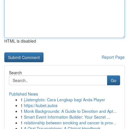
HTML is disabled
Report Page
Search
Go
Published News
1
{Jatengtoto: Cara Lengkap bagi Anda Player
1
https://kubet.autos
1
Monk Backgrounds: A Guide to Devotion and Apt...
1
Smart Event Information Builder: Your Secret ...
1
relationship between smoking and cancer is prov...
1
A Oral Traumatology: A Clinical Handbook