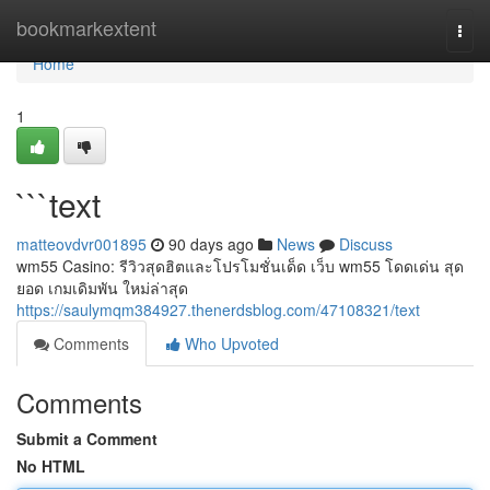
Home
bookmarkextent
Togg
navi
Home
1
```text
matteovdvr001895
90 days ago
News
Discuss
wm55 Casino: รีวิวสุดฮิตและโปรโมชั่นเด็ด เว็บ wm55 โดดเด่น สุด
ยอด เกมเดิมพัน ใหม่ล่าสุด
https://saulymqm384927.thenerdsblog.com/47108321/text
Comments
Who Upvoted
Comments
Submit a Comment
No HTML