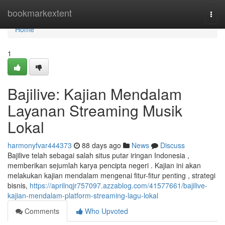
Home
bookmarkextent
Togg
navi
Home
1
Bajilive: Kajian Mendalam
Layanan Streaming Musik
Lokal
harmonyfvar444373
88 days ago
News
Discuss
Bajilive telah sebagai salah situs putar iringan Indonesia ,
memberikan sejumlah karya pencipta negeri . Kajian ini akan
melakukan kajian mendalam mengenai fitur-fitur penting , strategi
bisnis,
https://aprilnqjr757097.azzablog.com/41577661/bajilive-
kajian-mendalam-platform-streaming-lagu-lokal
Comments
Who Upvoted