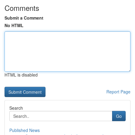
Comments
Submit a Comment
No HTML
HTML is disabled
Report Page
Search
Go
Published News