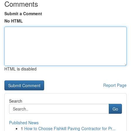
Comments
Submit a Comment
No HTML
HTML is disabled
Report Page
Search
Go
Published News
1
How to Choose Fishkill Paving Contractor for Pr...