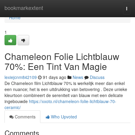
Home
bookmarkextent
Togg
navi
Home
1
Chameleon Folie Lichtblauw
70%: Een Tint Van Magie
lexiejcnm842109
91 days ago
News
Discuss
De Chameleon film Lichtblauw 70% is werkelijk meer dan enkel
een nuance; het is een uitdrukking van betovering . Deze unieke
kleurtoon combineert de sereniteit van blauw met een delicate
ingebouwde
https://xxoto.nl/chameleon-folie-lichtblauw-70-
ceramic/
Comments
Who Upvoted
Comments