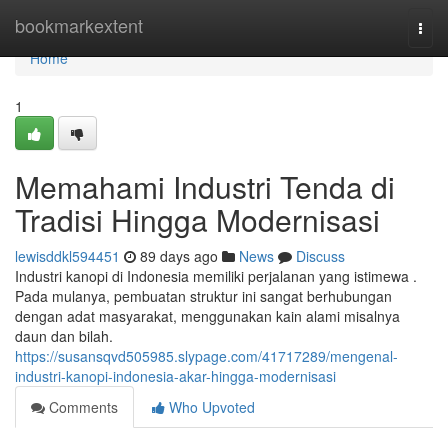
Home
bookmarkextent
Togg
navi
Home
1
Memahami Industri Tenda di
Tradisi Hingga Modernisasi
lewisddkl594451
89 days ago
News
Discuss
Industri kanopi di Indonesia memiliki perjalanan yang istimewa .
Pada mulanya, pembuatan struktur ini sangat berhubungan
dengan adat masyarakat, menggunakan kain alami misalnya
daun dan bilah.
https://susansqvd505985.slypage.com/41717289/mengenal-
industri-kanopi-indonesia-akar-hingga-modernisasi
Comments
Who Upvoted