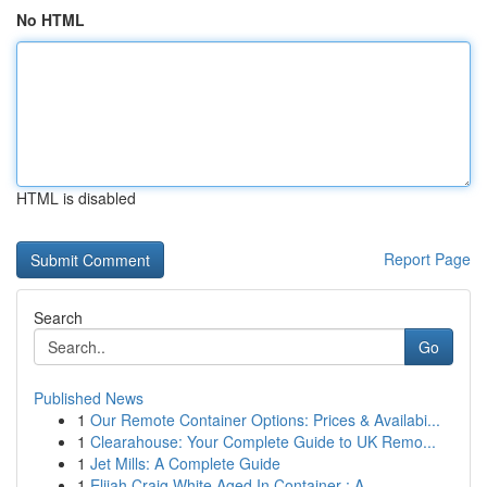
No HTML
HTML is disabled
Report Page
Search
Go
Published News
1
Our Remote Container Options: Prices & Availabi...
1
Clearahouse: Your Complete Guide to UK Remo...
1
Jet Mills: A Complete Guide
1
Elijah Craig White Aged In Container : A ...