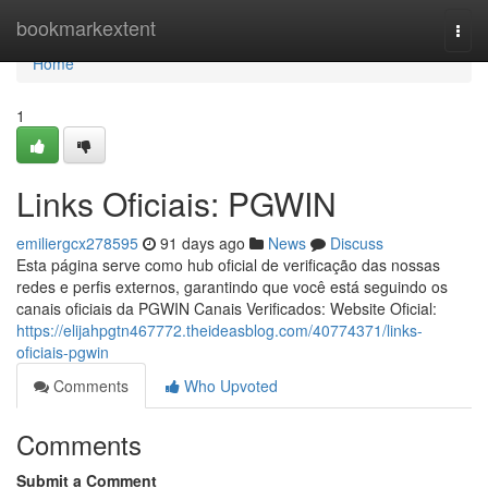
Home
bookmarkextent
Togg
navi
Home
1
Links Oficiais: PGWIN
emiliergcx278595
91 days ago
News
Discuss
Esta página serve como hub oficial de verificação das nossas
redes e perfis externos, garantindo que você está seguindo os
canais oficiais da PGWIN Canais Verificados: Website Oficial:
https://elijahpgtn467772.theideasblog.com/40774371/links-
oficiais-pgwin
Comments
Who Upvoted
Comments
Submit a Comment