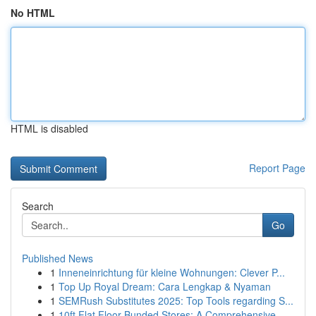
No HTML
HTML is disabled
Report Page
Search
Go
Published News
1
Inneneinrichtung für kleine Wohnungen: Clever P...
1
Top Up Royal Dream: Cara Lengkap & Nyaman
1
SEMRush Substitutes 2025: Top Tools regarding S...
1
10ft Flat Floor Bunded Stores: A Comprehensive ...