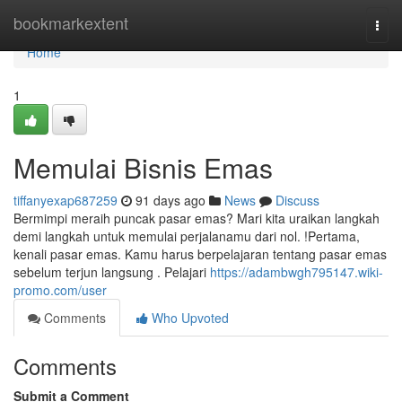
Home
bookmarkextent
Togg
navi
Home
1
Memulai Bisnis Emas
tiffanyexap687259
91 days ago
News
Discuss
Bermimpi meraih puncak pasar emas? Mari kita uraikan langkah
demi langkah untuk memulai perjalanamu dari nol. !Pertama,
kenali pasar emas. Kamu harus berpelajaran tentang pasar emas
sebelum terjun langsung . Pelajari
https://adambwgh795147.wiki-
promo.com/user
Comments
Who Upvoted
Comments
Submit a Comment