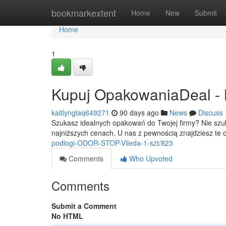
Home
bookmarkextent
Home
New
Submit
Home
1
Kupuj OpakowaniaDeal - Na
kaitlynglaq649271
90 days ago
News
Discuss
Szukasz idealnych opakowań do Twojej firmy? Nie szu
najniższych cenach. U nas z pewnością znajdziesz te 
podlogi-ODOR-STOP-Vileda-1-szt/823
Comments
Who Upvoted
Comments
Submit a Comment
No HTML