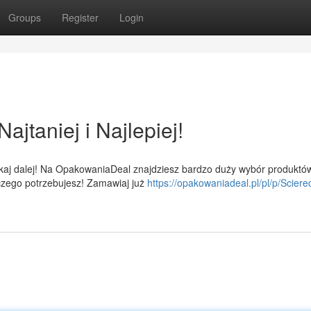
Groups
Register
Login
jtaniej i Najlepiej!
kaj dalej! Na OpakowaniaDeal znajdziesz bardzo duży wybór produktó
czego potrzebujesz! Zamawiaj już
https://opakowaniadeal.pl/pl/p/Sciere