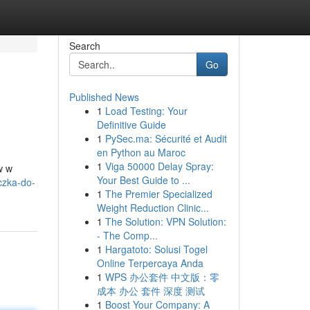
Search
Go
Published News
1
Load Testing: Your
Definitive Guide
1
PySec.ma: Sécurité et Audit
en Python au Maroc
1
Viga 50000 Delay Spray:
w w
Your Best Guide to ...
czka-do-
1
The Premier Specialized
Weight Reduction Clinic...
1
The Solution: VPN Solution:
- The Comp...
1
Hargatoto: Solusi Togel
Online Terpercaya Anda
1
WPS 办公套件 中文版：零
成本 办公 套件 深度 测试
1
Boost Your Company: A