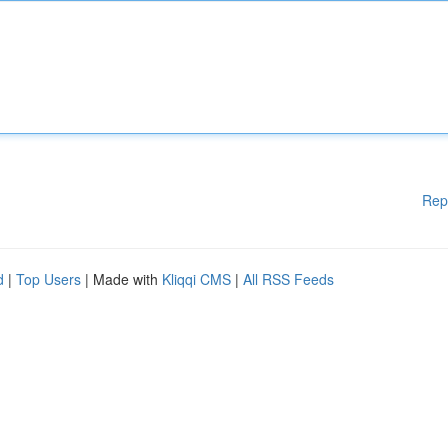
Rep
d
|
Top Users
| Made with
Kliqqi CMS
|
All RSS Feeds