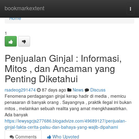
Home
bookmarkextent
Togg
navi
Home
1
Penjualan Ginjal : Informasi,
Mitos , dan Ancaman yang
Penting Diketahui
rsadeog291474
87 days ago
News
Discuss
Fenomena perdagangan ginjal kerap hadir di media , memicu
penasaran di banyak orang . Sayangnya , praktik ilegal ini bukan
mitos , melainkan sebuah realita yang amat mengkhawatirkan.
Ada banyak
https://lewysgcjs277686.blogadvize.com/49689127/penjualan-
ginjal-fakta-cerita-palsu-dan-bahaya-yang-wajib-dipahami
Comments
Who Upvoted